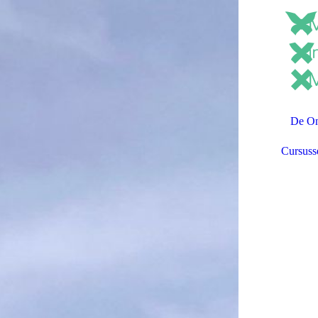
De On
Cursuss