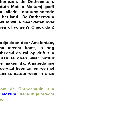
 herrezen: de Ontheemtuin.
ertuin Mot in Mokum) geeft
 allerlei natuurminnende
 het land!. De Ontheemtuin
Mokum Wil je meer weten over
agen of volgen? Check dan:
ondje doen door Amsterdam,
rna terecht komt, is nog
heemd en zal op drift zijn
n aan te doen waar natuur
 te maken dat Amsterdamse
eservaat heen zullen we met
ramma, natuur weer in onze
dom de Ontheemtuin zijn
in Mokum
. Hier kun je terecht
ie.