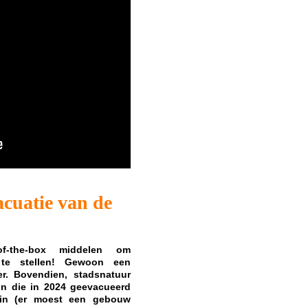
cuatie van de
r
f-the-box middelen om
k te stellen! Gewoon een
er. Bovendien, stadsnatuur
uin die in 2024 geevacueerd
ein (er moest een gebouw