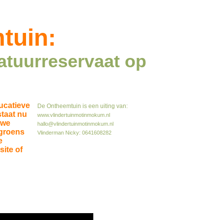
tuin:
atuurreservaat op
ucatieve
De Ontheemtuin is een uiting van:
staat nu
www.vlindertuinmotinmokum.nl
 we
hallo@vlindertuinmotinmokum.nl
 groens
Vlinderman Nicky: 0641608282
e
ite of