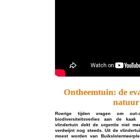
Ontheemtuin: de eva
natuu
Roerige tijden vragen om out-o
biodiversiteitsverlies aan de kaa
vlindertuin dekt de urgentie niet me
verdwijnt nog steeds. Uit de vlindert
moest worden van Buikslotermeerpl