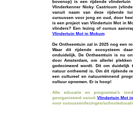
bovenop) is een rijdende vlindertuin
Vlinderkenner Nicky Castricum (vlind
vanuit naam van deze rijdende tuin
cursussen voor jong en oud, door heel
is een project van Vlindertuin Mot in 
vlinders? Een lezing of cursus aanvr
Vlindertuin Mot in Mokum
De Ontheemtuin zal in 2025 nog een r
Waar dit rijdende ecosysteem daa
onduidelijk
. De Ontheemtuin is nu ont
door Amsterdam, om allerlei plekke
gedecimeerd wordt. Dit om duidelijk
natuur ontheemd is. Om dit rijdende r
een cultureel en natuurminnend prog
cultuur opnemen. Er is hoop!
Alle educatie en programma's ron
georganiseerd vanuit
Vlindertuin Mot 
voor cursussen/lezingen/schooleducat